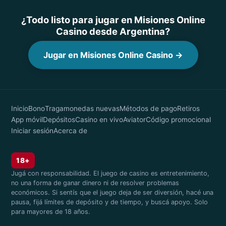
¿Todo listo para jugar en Misiones Online
Casino desde Argentina?
Jugar en Misiones Online Casino →
Inicio
Bono
Tragamonedas nuevas
Métodos de pago
Retiros
App móvil
Depósitos
Casino en vivo
Aviator
Código promocional
Iniciar sesión
Acerca de
18+
Jugá con responsabilidad. El juego de casino es entretenimiento,
no una forma de ganar dinero ni de resolver problemas
económicos. Si sentís que el juego deja de ser diversión, hacé una
pausa, fijá límites de depósito y de tiempo, y buscá apoyo. Solo
para mayores de 18 años.