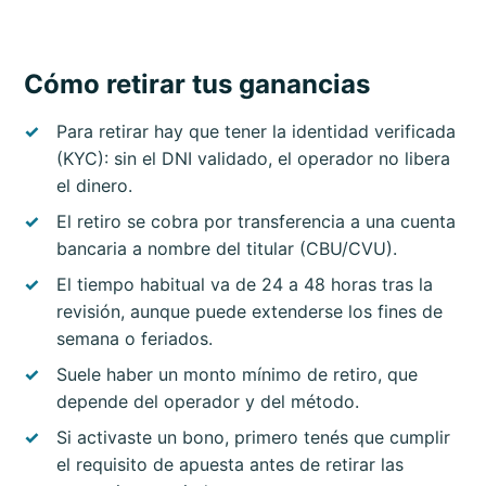
Cómo retirar tus ganancias
Para retirar hay que tener la identidad verificada
(KYC): sin el DNI validado, el operador no libera
el dinero.
El retiro se cobra por transferencia a una cuenta
bancaria a nombre del titular (CBU/CVU).
El tiempo habitual va de 24 a 48 horas tras la
revisión, aunque puede extenderse los fines de
semana o feriados.
Suele haber un monto mínimo de retiro, que
depende del operador y del método.
Si activaste un bono, primero tenés que cumplir
el requisito de apuesta antes de retirar las