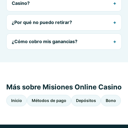
Casino?
¿Por qué no puedo retirar?
¿Cómo cobro mis ganancias?
Más sobre Misiones Online Casino
Inicio
Métodos de pago
Depósitos
Bono