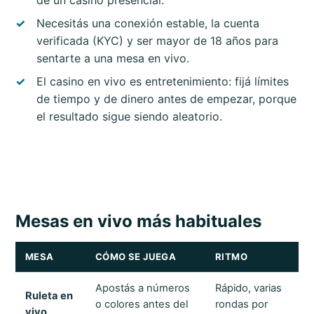
Necesitás una conexión estable, la cuenta
verificada (KYC) y ser mayor de 18 años para
sentarte a una mesa en vivo.
El casino en vivo es entretenimiento: fijá límites
de tiempo y de dinero antes de empezar, porque
el resultado sigue siendo aleatorio.
Mesas en vivo más habituales
MESA
CÓMO SE JUEGA
RITMO
Apostás a números
Rápido, varias
Ruleta en
o colores antes del
rondas por
vivo