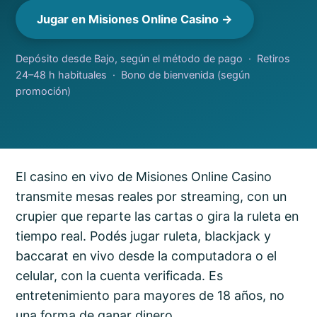
Jugar en Misiones Online Casino →
Depósito desde Bajo, según el método de pago · Retiros
24–48 h habituales · Bono de bienvenida (según
promoción)
El casino en vivo de Misiones Online Casino
transmite mesas reales por streaming, con un
crupier que reparte las cartas o gira la ruleta en
tiempo real. Podés jugar ruleta, blackjack y
baccarat en vivo desde la computadora o el
celular, con la cuenta verificada. Es
entretenimiento para mayores de 18 años, no
una forma de ganar dinero.