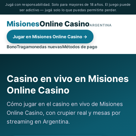
Jugá con responsabilidad. Solo para mayores de 18 años. El juego puede
ser adictivo — jugá solo lo que puedas permitirte perder.
Misiones
Online Casino
ARGENTINA
Jugar en Misiones Online Casino →
Bono
Tragamonedas nuevas
Métodos de pago
Casino en vivo en Misiones
Online Casino
Cómo jugar en el casino en vivo de Misiones
Online Casino, con crupier real y mesas por
streaming en Argentina.