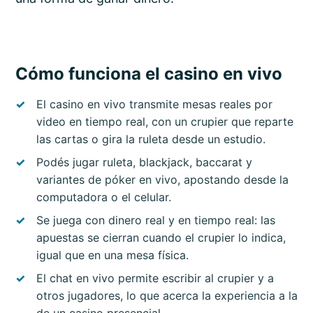
Cómo funciona el casino en vivo
El casino en vivo transmite mesas reales por
video en tiempo real, con un crupier que reparte
las cartas o gira la ruleta desde un estudio.
Podés jugar ruleta, blackjack, baccarat y
variantes de póker en vivo, apostando desde la
computadora o el celular.
Se juega con dinero real y en tiempo real: las
apuestas se cierran cuando el crupier lo indica,
igual que en una mesa física.
El chat en vivo permite escribir al crupier y a
otros jugadores, lo que acerca la experiencia a la
de un casino presencial.