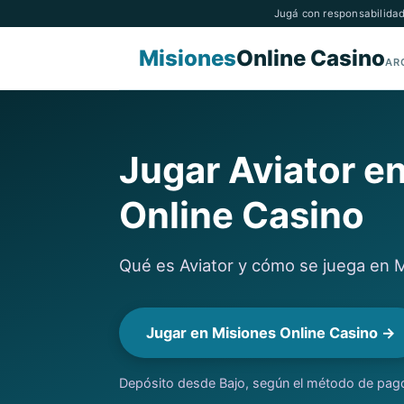
Jugá con responsabilidad.
Misiones
Online Casino
AR
Jugar Aviator e
Online Casino
Qué es Aviator y cómo se juega en M
Jugar en Misiones Online Casino →
Depósito desde Bajo, según el método de pag