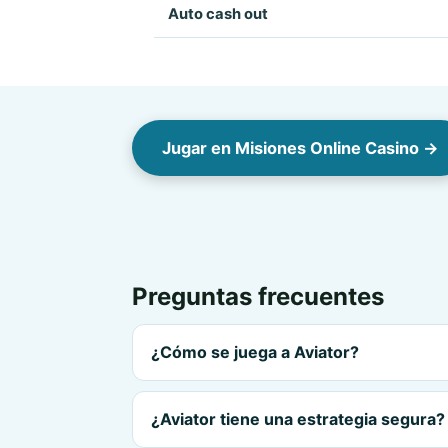
Auto cash out
Jugar en Misiones Online Casino →
Preguntas frecuentes
¿Cómo se juega a Aviator?
¿Aviator tiene una estrategia segura?