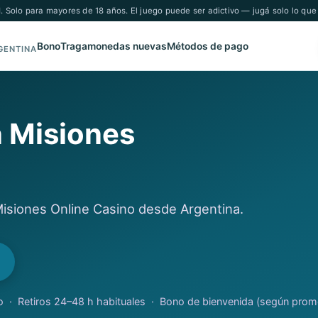
 Solo para mayores de 18 años. El juego puede ser adictivo — jugá solo lo que
Bono
Tragamonedas nuevas
Métodos de pago
GENTINA
n Misiones
isiones Online Casino desde Argentina.
o · Retiros 24–48 h habituales · Bono de bienvenida (según prom