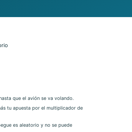
l
orio
hasta que el avión se va volando.
nás tu apuesta por el multiplicador de
spegue es aleatorio y no se puede